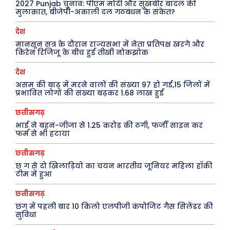
2027 Punjab चुनाव: पीएम मोदी और सुखबीर बादल की
Search
Type here...
मुलाक़ात, बीजेपी-अकाली दल गठबंधन के संकेत?
देश
मानसून सत्र के दौरान राज्यसभा में नेता प्रतिपक्ष खरगे और
किरेन रिजिजू के बीच हुई तीखी नोकझोक
ख़बरें
पूरब विशेष
देश
छत्तीसगढ़
वो ख़्वाबों के दिन
असम की बाढ़ में मरने वालों की संख्या 97 हो गई,15 जिलों में
प्रभावित लोगों की संख्या बढ़कर 1.68 लाख हुई
देश
व्यंग्य : गुस्ताखी माफ़
दुनिया
आज का कार्टून
छत्तीसगढ़
भाई ने बहन-जीजा से 1.25 करोड़ की ठगी, फर्जी साइन कर
राजनीति
शायरी
फर्म से भी हटाया
अपराध
संस्मरण
छत्तीसगढ़
सरकारी योजना
मधुर वचन
छ ग से दो खिलाड़ियों का चयन भारतीय जूनियर महिला हॉकी
टीम में हुआ
मनोरंजन
अन्य
छत्तीसगढ़
फ़िल्मी दुनिया
धर्म व अध्यात्म
छग में पहली बार 10 किलो एलपीजी कंपोजिट गैस सिलेंडर की
सुविधा
खेल
Real Estate