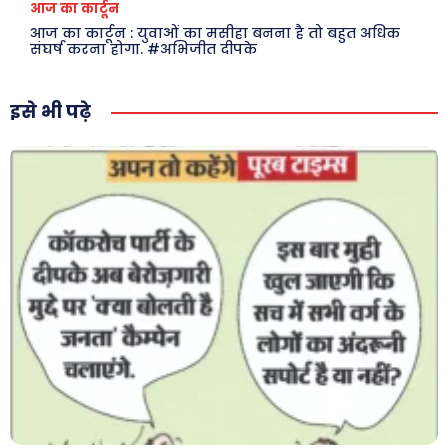
आज का कार्टून
अजब-ग़ज़ब
Finance
आज का कार्टून : युवाओं का मसीहा बनना है तो बहुत अधिक
पर्यटन
महिला जगत
संघर्ष करना होगा. #अभिजीत दीपके
जानकारी
इसे भी पढ़े
Tech
Laptops
Mobiles
स्वास्थ्य
क़ायदे क़ानून जानकारी
कैरियर और शिक्षा
Facebook
Instagram
Pinterest
X
Youtube