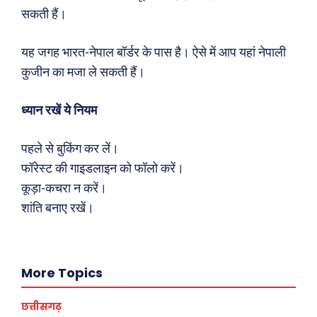
राजनीति
शायरी
सकती हैं।
अपराध
संस्मरण
सरकारी योजना
मधुर वचन
यह जगह भारत-नेपाल बॉर्डर के पास है। ऐसे में आप यहां नेपाली
कुजीन का मजा ले सकती हैं।
मनोरंजन
अन्य
ध्यान रखें ये नियम
फ़िल्मी दुनिया
धर्म व अध्यात्म
खेल
Real Estate
पहले से बुकिंग कर लें।
अजब-ग़ज़ब
Finance
फॉरेस्ट की गाइडलाइन को फॉलो करें।
पर्यटन
महिला जगत
कूड़ा-कचरा न करें।
जानकारी
शांति बनाए रखें।
Tech
Laptops
More Topics
Mobiles
स्वास्थ्य
छत्तीसगढ़