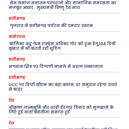
सेन समाज सनातन परंपराओं और सामाजिक समरसता का
क़ायदे क़ानून जानकारी
मजबूत आधार : मुख्यमंत्री विष्णु देव साय
कैरियर और शिक्षा
छत्तीसगढ़
गुजरात में छत्तीसगढ़ पर्यटन की दमदार दस्तक
मनोरंजन
Facebook
Instagram
Pinterest
‘बालिका वधू’ फेम एक्ट्रेस अविका गोर को हुआ डेंगू,104 डिग्री
X
Youtube
बुखार में भी करती रहीं शूटिंग
छत्तीसगढ़
About Us
Privacy Policy
भगवान शिव पर टिप्पणी मामले में अरुण पन्नालाल
छत्तीसगढ़
UCC पर डिप्टी सीएम का बड़ा बयान, ST समुदाय रहेगा दायरे
से बाहर
देश
श्रीकृष्ण जन्मभूमि और शाही ईदगाह विवाद को सुलझाने के
लिए हुई वार्ता बेनतीजा समाप्त हुई
देश