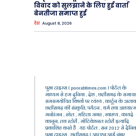
विवाद को सुलझाने के लिए हुई वार्ता
बेनतीजा समाप्त हुई
देश
August 8, 2026
पूरब टाइम्स ( poorabtimes.com ) पोर्टल के
माध्यम से हम दुनिया , देश , छत्तीसगढ़ के समाचार
समसमयोचित विषयों पर व्यंग्य , कार्टून के अलाव
छत्तीसगढ़ की संस्कृति, पर्यटन , धर्म तथा आध्यात्म
मनोरंजन , खेल , महिला जगत , स्वास्थ्य , कायदे
कानून, लव स्टोरी , मोटिवेशनल स्टोरी इत्यादि
प्रकाशित करते हैं . यह पोर्टल , सन 2012 से दैनि
पूरब टाइम्स , छत्तीसगढ़ ( आर.एन.आई नंबर