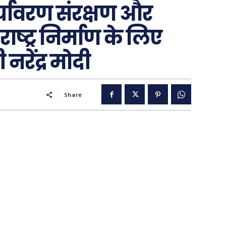
्यावरण संरक्षण और
्ट्र निर्माण के लिए
 नरेंद्र मोदी
..
Share
पूरब विशेष
गढ़
वो ख़्वाबों के दिन
व्यंग्य : गुस्ताखी माफ़
आज का कार्टून
ति
शायरी
संस्मरण