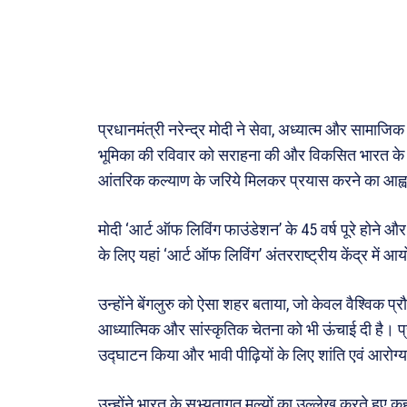
सरकार
मनोरं
फ़िल्मी
खेल
प्रधानमंत्री नरेन्द्र मोदी ने सेवा, अध्यात्म और सामाजि
अजब-ग
भूमिका की रविवार को सराहना की और विकसित भारत के निर
पर्यटन
आंतरिक कल्याण के जरिये मिलकर प्रयास करने का आह्
जानका
मोदी ‘आर्ट ऑफ लिविंग फाउंडेशन’ के 45 वर्ष पूरे होने और 
के लिए यहां ‘आर्ट ऑफ लिविंग’ अंतरराष्ट्रीय केंद्र में आ
Tech
Lapt
उन्होंने बेंगलुरु को ऐसा शहर बताया, जो केवल वैश्विक प्रौ
Mobi
आध्यात्मिक और सांस्कृतिक चेतना को भी ऊंचाई दी है। प्र
स्वास्थ्
उद्घाटन किया और भावी पीढ़ियों के लिए शांति एवं आरोग
क़ायदे
कैरियर
उन्होंने भारत के सभ्यतागत मूल्यों का उल्लेख करते हुए 