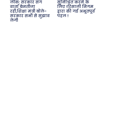
लीक: सरकार संग
सुनिश्चित करने के
वार्ता बेनतीजा
लिए !रिसाली निगम
रही,शिक्षा मंत्री बोले-
द्वारा की गई अभूतपूर्व
सरकार सभी से सुझाव
पहल !
लेगी
Search