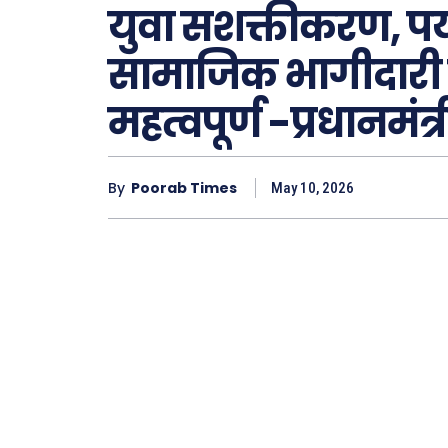
युवा सशक्तीकरण, पर
सामाजिक भागीदारी राष
महत्वपूर्ण -प्रधानमंत्री
Type here.
By
Poorab Times
May 10, 2026
ख़बरें
छत्तीस
देश
दुनिया
राजनी
अपराध