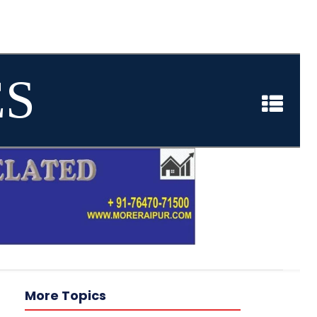
ES
More Topics