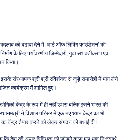
ी योजना
मधुर वचन
जन
अन्य
 दुनिया
धर्म व अध्यात्म
Real Estate
क बदलाव को बढ़ावा देने में ‘आर्ट ऑफ लिविंग फाउंडेशन’ की
़ज़ब
Finance
्माण के लिए पर्यावरणीय जिम्मेदारी, युवा सशक्तीकरण एवं
महिला जगत
वान किया।
री
इसके संस्थापक श्री श्री रविशंकर से जुड़े समारोहों में भाग लेने
योजित कार्यक्रम में शामिल हुए।
ops
द्योगिकी केंद्र के रूप में ही नहीं उभरा बल्कि इसने भारत की
les
धानमंत्री ने विशाल परिसर में एक नए ध्यान केंद्र का भी
य
्य का केंद्र तैयार करने को लेकर संगठन को बधाई दी।
 क़ानून जानकारी
 और शिक्षा
कहा कि देश की अपार विविधता को जोड़ने वाला मूल भाव निःस्वार्थ