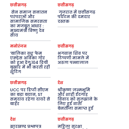
छत्तीसगढ़
छत्तीसगढ़
सेन समाज सनातन
गुजरात में छत्तीसगढ़
परंपराओं और
पर्यटन की दमदार
सामाजिक समरसता
दस्तक
का मजबूत आधार :
मुख्यमंत्री विष्णु देव
साय
मनोरंजन
छत्तीसगढ़
‘बालिका वधू’ फेम
भगवान शिव पर
एक्ट्रेस अविका गोर
टिप्पणी मामले में
को हुआ डेंगू,104 डिग्री
अरुण पन्नालाल
बुखार में भी करती रहीं
शूटिंग
छत्तीसगढ़
देश
UCC पर डिप्टी सीएम
श्रीकृष्ण जन्मभूमि
का बड़ा बयान, ST
और शाही ईदगाह
समुदाय रहेगा दायरे से
विवाद को सुलझाने के
बाहर
लिए हुई वार्ता
बेनतीजा समाप्त हुई
देश
छत्तीसगढ़
झारखण्ड प्रश्नपत्र
महिला सुरक्षा