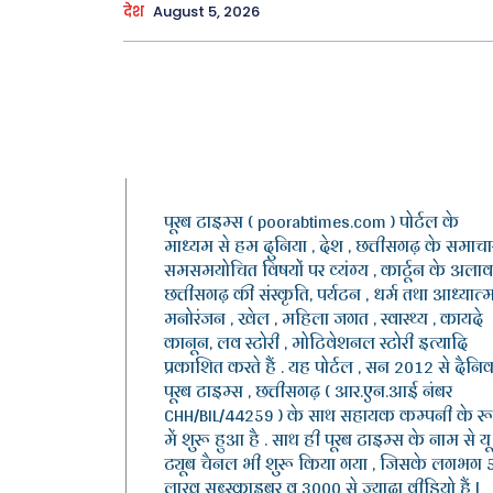
देश
August 5, 2026
पूरब टाइम्स ( poorabtimes.com ) पोर्टल के
माध्यम से हम दुनिया , देश , छत्तीसगढ़ के समाचार
समसमयोचित विषयों पर व्यंग्य , कार्टून के अलाव
छत्तीसगढ़ की संस्कृति, पर्यटन , धर्म तथा आध्यात्म
मनोरंजन , खेल , महिला जगत , स्वास्थ्य , कायदे
कानून, लव स्टोरी , मोटिवेशनल स्टोरी इत्यादि
प्रकाशित करते हैं . यह पोर्टल , सन 2012 से दैनि
पूरब टाइम्स , छत्तीसगढ़ ( आर.एन.आई नंबर
CHH/BIL/44259 ) के साथ सहायक कम्पनी के र
में शुरू हुआ है . साथ ही पूरब टाइम्स के नाम से यू
ट्यूब चैनल भी शुरू किया गया , जिसके लगभग 
लाख सब्स्क्राइबर व 3000 से ज़्यादा वीडियो हैं |