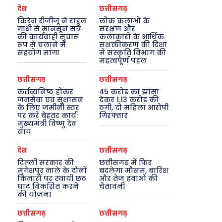
देश
छत्तीसगढ़
किरेन रीजीजू ने राहुल
लोक कलाओं के
गांधी से मानसून सत्र
संरक्षण और
की कार्यवाही सुचारू
कलाकारों के आर्थिक
रूप से चलाने में
सशक्तीकरण की दिशा
सहयोग मांगा
में संस्कृति विभाग की
महत्वपूर्ण पहल
छत्तीसगढ़
छत्तीसगढ़
कर्तव्यनिष्ठ होकर
45 करोड़ का झांसा
जनसेवा एवं सुशासन
देकर 1.13 करोड़ की
के लिए जमीनी स्तर
ठगी, दो महिला आरोपी
पर करें बेहतर कार्य:
गिरफ्तार
मुख्यमंत्री विष्णु देव
साय
देश
छत्तीसगढ़
दिल्ली सरकार की
छत्तीसगढ़ में फिर
मुंगेशपुर नाले के दोनों
बदलेगा मौसम, बारिश
किनारों पर स्थायी छठ
और तेज हवाओं की
घाट विकसित करने
चेतावनी
की योजना
छत्तीसगढ़
छत्तीसगढ़