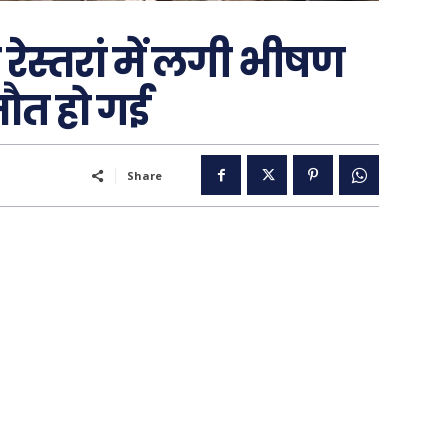
 रेस्तरां में लगी भीषण
मौत हो गई
..
Share
पूरब विशेष
गढ़
वो ख़्वाबों के दिन
व्यंग्य : गुस्ताखी माफ़
आज का कार्टून
ति
शायरी
संस्मरण
ी योजना
मधुर वचन