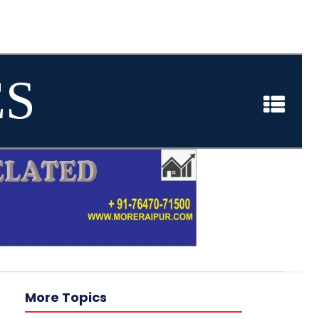
ES
More Topics