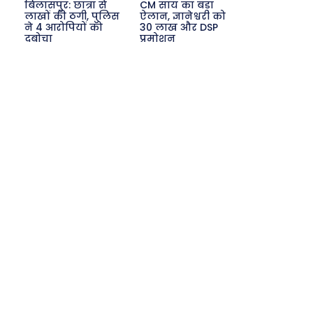
बिलासपुर: छात्रा से
CM साय का बड़ा
लाखों की ठगी, पुलिस
ऐलान, ज्ञानेश्वरी को
ने 4 आरोपियों को
30 लाख और DSP
दबोचा
प्रमोशन
Search