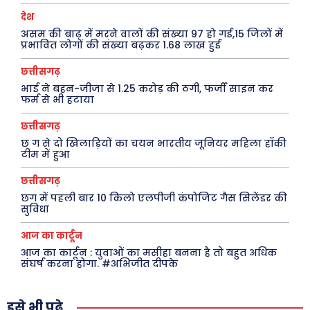
देश
मनोरंजन
अन्य
असम की बाढ़ में मरने वालों की संख्या 97 हो गई,15 जिलों में
प्रभावित लोगों की संख्या बढ़कर 1.68 लाख हुई
फ़िल्मी दुनिया
धर्म व अध्यात्म
छत्तीसगढ़
खेल
Real Estate
भाई ने बहन-जीजा से 1.25 करोड़ की ठगी, फर्जी साइन कर
फर्म से भी हटाया
अजब-ग़ज़ब
Finance
पर्यटन
महिला जगत
छत्तीसगढ़
छ ग से दो खिलाड़ियों का चयन भारतीय जूनियर महिला हॉकी
जानकारी
टीम में हुआ
छत्तीसगढ़
Tech
छग में पहली बार 10 किलो एलपीजी कंपोजिट गैस सिलेंडर की
Laptops
सुविधा
Mobiles
आज का कार्टून
स्वास्थ्य
आज का कार्टून : युवाओं का मसीहा बनना है तो बहुत अधिक
संघर्ष करना होगा. #अभिजीत दीपके
क़ायदे क़ानून जानकारी
कैरियर और शिक्षा
इसे भी पढ़े