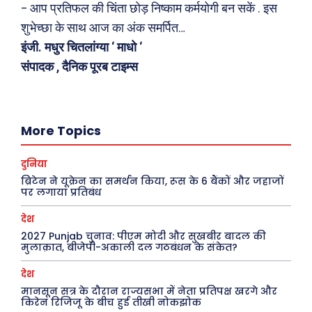
– आप प्रतिफल की चिंता छोड़ निष्काम कर्मयोगी बन सकें . इस
शुभेच्छा के साथ आज का अंक समर्पित…
इंजी. मधुर चितलांग्या ‘ माधो ‘
संपादक , दैनिक पूरब टाइम्स
Search
Type here...
More Topics
दुनिया
ख़बरें
पूरब विशेष
ब्रिटेन ने यूक्रेन का समर्थन किया, रूस के 6 बैंकों और जहाजों
पर लगाया प्रतिबंध
छत्तीसगढ़
वो ख़्वाबों के दिन
देश
देश
व्यंग्य : गुस्ताखी माफ़
2027 Punjab चुनाव: पीएम मोदी और सुखबीर बादल की
दुनिया
आज का कार्टून
मुलाक़ात, बीजेपी-अकाली दल गठबंधन के संकेत?
राजनीति
शायरी
देश
अपराध
संस्मरण
मानसून सत्र के दौरान राज्यसभा में नेता प्रतिपक्ष खरगे और
किरेन रिजिजू के बीच हुई तीखी नोकझोक
सरकारी योजना
मधुर वचन