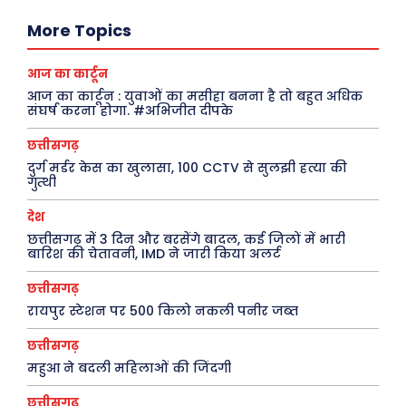
अजब-ग़ज़ब
Finance
More Topics
पर्यटन
महिला जगत
आज का कार्टून
जानकारी
आज का कार्टून : युवाओं का मसीहा बनना है तो बहुत अधिक
संघर्ष करना होगा. #अभिजीत दीपके
Tech
छत्तीसगढ़
Laptops
दुर्ग मर्डर केस का खुलासा, 100 CCTV से सुलझी हत्या की
Mobiles
गुत्थी
स्वास्थ्य
देश
क़ायदे क़ानून जानकारी
छत्तीसगढ़ में 3 दिन और बरसेंगे बादल, कई जिलों में भारी
बारिश की चेतावनी, IMD ने जारी किया अलर्ट
कैरियर और शिक्षा
छत्तीसगढ़
रायपुर स्टेशन पर 500 किलो नकली पनीर जब्त
Facebook
Instagram
Pinterest
छत्तीसगढ़
महुआ ने बदली महिलाओं की जिंदगी
X
Youtube
छत्तीसगढ़