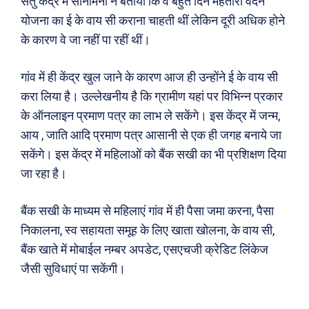
सेतु केंद्र में सोनामनी ने बताया कि वे बहुत दिन महतारी वंदन
Search
Type here...
योजना का ई के वाय सी कराना चाहती थीं लेकिन दूरी अधिक होने
के कारण वे जा नहीं पा रहीं थीं।
ख़बरें
पूरब विशेष
गांव में ही केंद्र खुल जाने के कारण आज ही उन्होंने ई के वाय सी
करा लिया है। उल्लेखनीय है कि ग्रामीण यहां पर विभिन्न प्रकार
छत्तीसगढ़
वो ख़्वाबों के दिन
के ऑनलाइन प्रमाण पत्र का लाभ ले सकेंगे। इस केंद्र में जन्म,
देश
व्यंग्य : गुस्ताखी माफ़
आय , जाति आदि प्रमाण पत्र आसानी से एक ही जगह बनाये जा
दुनिया
आज का कार्टून
सकेंगे। इस केंद्र में महिलाओं को बैंक सखी का भी प्रशिक्षण दिया
राजनीति
शायरी
जा रहा है।
अपराध
संस्मरण
बैंक सखी के माध्यम से महिलाएं गांव में ही पैसा जमा करना, पैसा
सरकारी योजना
मधुर वचन
निकालना, स्व सहायता समूह के लिए खाता खोलना, के वाय सी,
मनोरंजन
अन्य
बैंक खाते में मोबाईल नम्बर अपडेट, एसएचजी क्रेडिट लिंकेज
जैसी सुविधाएं पा सकेंगी।
फ़िल्मी दुनिया
धर्म व अध्यात्म
खेल
Real Estate